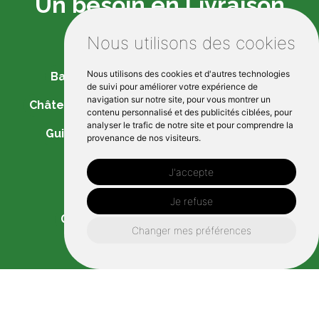
Un besoin en Livraison
Gazole près de :
Nous utilisons des cookies
Nous utilisons des cookies et d'autres technologies
Bain-de-Bretagne
Janzé
Redon
de suivi pour améliorer votre expérience de
navigation sur notre site, pour vous montrer un
Châteaubriant
Retiers
Guichen
Bruz
contenu personnalisé et des publicités ciblées, pour
analyser le trafic de notre site et pour comprendre la
Guipry-Messac
Laillé
Corps-Nuds
provenance de nos visiteurs.
Lusanger
Orgères
J'accepte
Saint-Sulpice-des-Landes
Je refuse
Grand-Fougeray
La Dominelais
Changer mes préférences