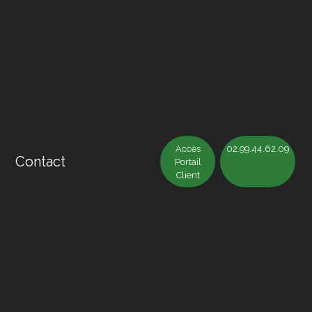
Accès
02.99.44.62.09
Contact
Portail
Client